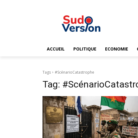
ACCUEIL
POLITIQUE
ECONOMIE
Tags
#ScénarioCatastrophe
Tag:
#ScénarioCatastr