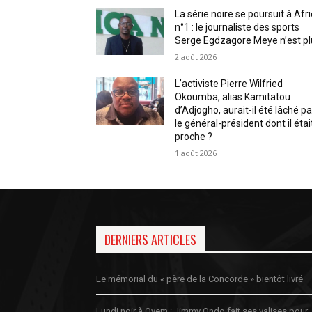
La série noire se poursuit à Afr
n°1 : le journaliste des sports
Serge Egdzagore Meye n’est pl
2 août 2026
L’activiste Pierre Wilfried
Okoumba, alias Kamitatou
d’Adjogho, aurait-il été lâché pa
le général-président dont il étai
proche ?
1 août 2026
DERNIERS ARTICLES
Le mémorial du « père de la Concorde » bientôt livré
Lundi noir à Oyem : Jimmy Ondo fait ses valises pour