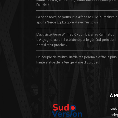
l’au-delà
La série noire se poursuit à Africa n°1 : le journaliste 
sports Serge Egdzagore Meye n’est plus
L’activiste Pierre Wilfried Okoumba, alias Kamitatou
d’Adjogho, aurait-il été lâché par le général-président
dont il était proche ?
Un couple de multimilliardaires polonais offre la plus
haute statue de la Vierge Marie d’Europe
À 
Sud-
indé