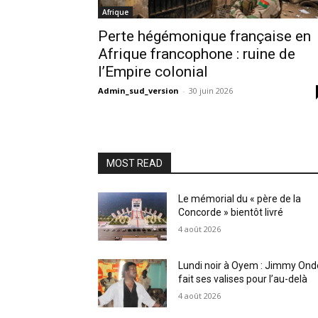
Afrique
Perte hégémonique française en
Afrique francophone : ruine de
l’Empire colonial
Admin_sud_version
-
30 juin 2026
MOST READ
Le mémorial du « père de la
Concorde » bientôt livré
4 août 2026
Lundi noir à Oyem : Jimmy Ond
fait ses valises pour l’au-delà
4 août 2026