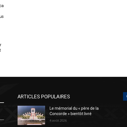
ica
us
r
t
ARTICLES POPULAIRES
Le mémorial du « père de la
Concorde » bientôt livré
4 août 2026