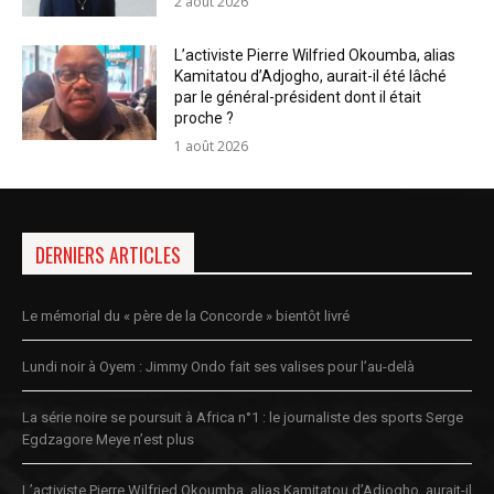
2 août 2026
L’activiste Pierre Wilfried Okoumba, alias
Kamitatou d’Adjogho, aurait-il été lâché
par le général-président dont il était
proche ?
1 août 2026
DERNIERS ARTICLES
Le mémorial du « père de la Concorde » bientôt livré
Lundi noir à Oyem : Jimmy Ondo fait ses valises pour l’au-delà
La série noire se poursuit à Africa n°1 : le journaliste des sports Serge
Egdzagore Meye n’est plus
L’activiste Pierre Wilfried Okoumba, alias Kamitatou d’Adjogho, aurait-il