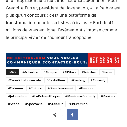
une intégration au circuit international Jokenation. Pour
Grégoire Furrer, président de Jokenation, « La Relève est
plus qu’un concours : c’est une plateforme de
transformation pour les artistes africains. » Fort de 41
millions de vues en ligne, l’événement s’impose comme
le principal vivier de l’humour francophone.
TAGS
#Actualite
#Afrique
#AllStars
#Artistes
#Benin
#CanalPlusUniversity
#CastelBeer
#Casting
#Comedy
#Cotonou
#Culture
#Divertissement
#Humour
#Jokenation
#LaReleveAfrique
#MontreuxComedy
#Rookies
#Scene
#Spectacle
#StandUp
sud-version