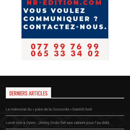
DERNIERS ARTICLES
Le mémorial du « père de la Concorde » bientôt livré
Lundi noir à Oyem : Jimmy Ondo fait ses valises pour l’au-delà