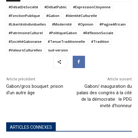
#DébatDeSociété
#DébatPublic
#ExpressionCitoyenne
#FonctionPublique
#Gabon
#IdentitéCulturelle
#LibertésIndividuelles
#Modernité
#Opinion
#PagneAfricain
#PatrimoineCulturel
#PolitiqueGabon
#RéflexionSociale
#SociétéGabonaise
#TenueTraditionnelle
#Tradition
#ValeursCulturelles
sud-version
Article précédent
Article suivant
Gabon/gros bouquet: prison
Gabon/ inauguration du
d’un autre âge
palais des congrès à la cité
de la démocratie : le PDG
invité d’honneur
ARTICLES CONNEXES