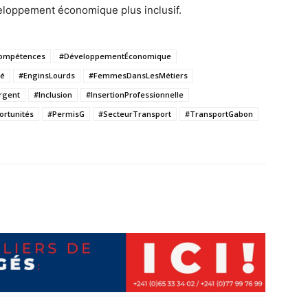
eloppement économique plus inclusif.
ompétences
#DéveloppementÉconomique
té
#EnginsLourds
#FemmesDansLesMétiers
rgent
#Inclusion
#InsertionProfessionnelle
rtunités
#PermisG
#SecteurTransport
#TransportGabon