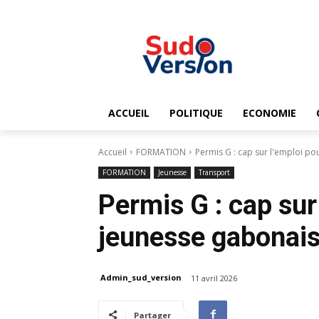
ACCUEIL
POLITIQUE
ECONOMIE
Accueil
FORMATION
Permis G : cap sur l'emploi po
FORMATION
Jeunesse
Transport
Permis G : cap sur
jeunesse gabonai
Admin_sud_version
11 avril 2026
Partager