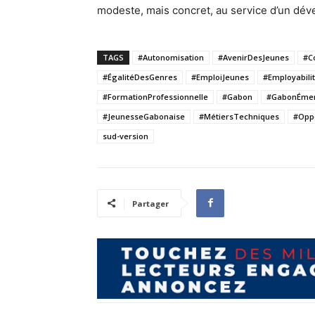
modeste, mais concret, au service d’un dév
TAGS
#Autonomisation
#AvenirDesJeunes
#C
#ÉgalitéDesGenres
#EmploiJeunes
#Employabili
#FormationProfessionnelle
#Gabon
#GabonÉme
#JeunesseGabonaise
#MétiersTechniques
#Oppo
sud-version
Partager