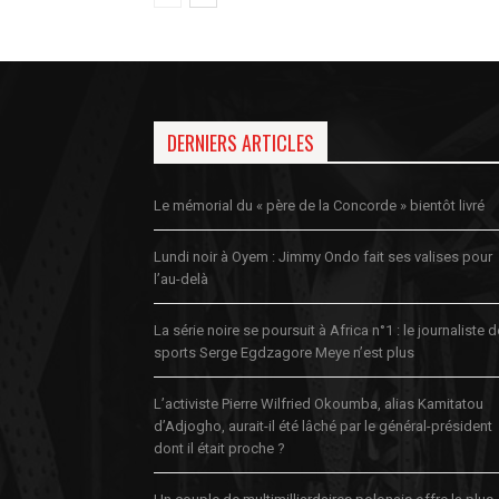
DERNIERS ARTICLES
Le mémorial du « père de la Concorde » bientôt livré
Lundi noir à Oyem : Jimmy Ondo fait ses valises pour
l’au-delà
La série noire se poursuit à Africa n°1 : le journaliste 
sports Serge Egdzagore Meye n’est plus
L’activiste Pierre Wilfried Okoumba, alias Kamitatou
d’Adjogho, aurait-il été lâché par le général-président
dont il était proche ?