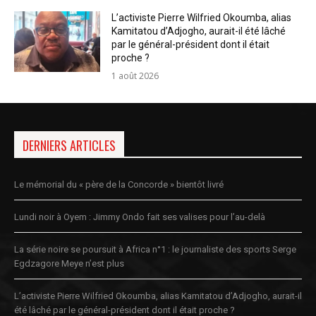
L’activiste Pierre Wilfried Okoumba, alias
Kamitatou d’Adjogho, aurait-il été lâché
par le général-président dont il était
proche ?
1 août 2026
DERNIERS ARTICLES
Le mémorial du « père de la Concorde » bientôt livré
Lundi noir à Oyem : Jimmy Ondo fait ses valises pour l’au-delà
La série noire se poursuit à Africa n°1 : le journaliste des sports Serge
Egdzagore Meye n’est plus
L’activiste Pierre Wilfried Okoumba, alias Kamitatou d’Adjogho, aurait-il
été lâché par le général-président dont il était proche ?