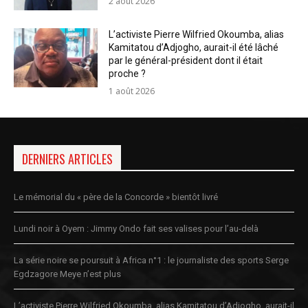
2 août 2026
L’activiste Pierre Wilfried Okoumba, alias
Kamitatou d’Adjogho, aurait-il été lâché
par le général-président dont il était
proche ?
1 août 2026
DERNIERS ARTICLES
Le mémorial du « père de la Concorde » bientôt livré
Lundi noir à Oyem : Jimmy Ondo fait ses valises pour l’au-delà
La série noire se poursuit à Africa n°1 : le journaliste des sports Serge
Egdzagore Meye n’est plus
L’activiste Pierre Wilfried Okoumba, alias Kamitatou d’Adjogho, aurait-il