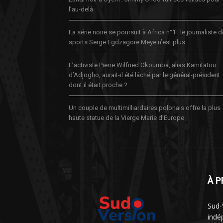
l’au-delà
La série noire se poursuit à Africa n°1 : le journaliste 
sports Serge Egdzagore Meye n’est plus
L’activiste Pierre Wilfried Okoumba, alias Kamitatou
d’Adjogho, aurait-il été lâché par le général-président
dont il était proche ?
Un couple de multimilliardaires polonais offre la plus
haute statue de la Vierge Marie d’Europe
À 
Sud-
indé