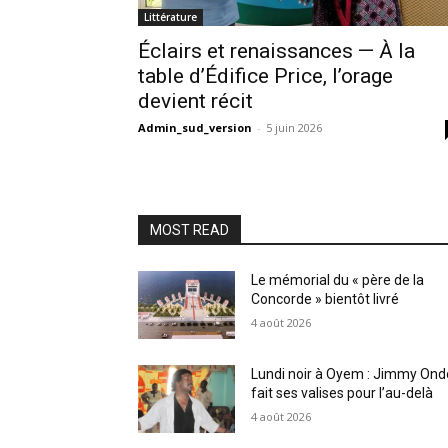
Littérature
Éclairs et renaissances — À la
table d’Édifice Price, l’orage
devient récit
Admin_sud_version
-
5 juin 2026
MOST READ
Le mémorial du « père de la
Concorde » bientôt livré
4 août 2026
Lundi noir à Oyem : Jimmy Ond
fait ses valises pour l’au-delà
4 août 2026