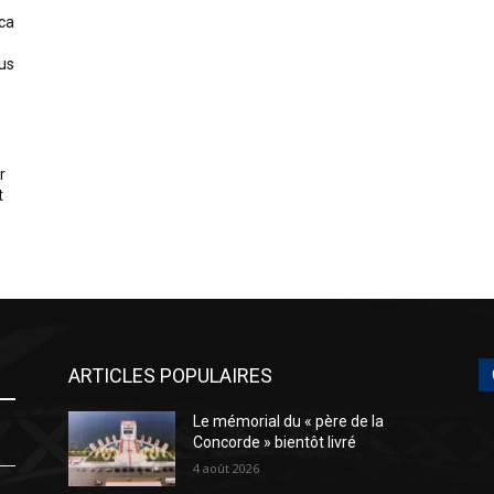
ica
us
r
t
ARTICLES POPULAIRES
Le mémorial du « père de la
Concorde » bientôt livré
4 août 2026