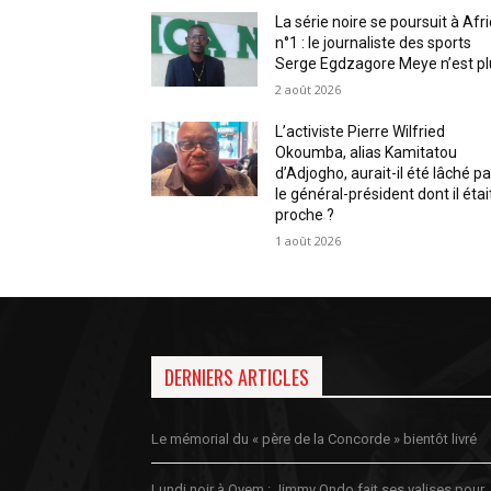
La série noire se poursuit à Afr
n°1 : le journaliste des sports
Serge Egdzagore Meye n’est pl
2 août 2026
L’activiste Pierre Wilfried
Okoumba, alias Kamitatou
d’Adjogho, aurait-il été lâché pa
le général-président dont il étai
proche ?
1 août 2026
DERNIERS ARTICLES
Le mémorial du « père de la Concorde » bientôt livré
Lundi noir à Oyem : Jimmy Ondo fait ses valises pour