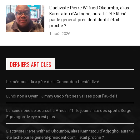
L’activiste Pierre Wilfried Okoumba, alias
Kamitatou d’Adjogho, aurait-il été lâché
par le général-président dont il était
proche ?
1 août 2026
DERNIERS ARTICLES
Le mémorial du « père de la Concorde » bientôt livré
Lundi noir à Oyem : Jimmy Ondo fait ses valises pour l’au-delà
La série noire se poursuit à Africa n°1 : le journaliste des sports Serge
Egdzagore Meye n’est plus
L’activiste Pierre Wilfried Okoumba, alias Kamitatou d’Adjogho, aurait-il
été lâché par le général-président dont il était proche ?