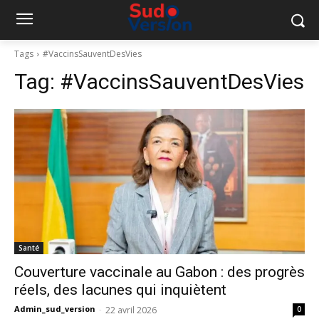
Tags
#VaccinsSauventDesVies
Tag:
#VaccinsSauventDesVies
Santé
Couverture vaccinale au Gabon : des progrès
réels, des lacunes qui inquiètent
Admin_sud_version
-
22 avril 2026
0