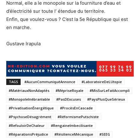
Normal, elle a le monopole sur la fourniture d’eau et
d’électricité sur toute l’ étendue du territoire.
Enfin, que voulez-vous ? C’est la 5e République qui est
en marche.
Gustave Irapula
TAGS
#AucunCommuniquéAnnonce
#LaboratoireDeLUtopie
#MatériauxNonAdaptés
#MépriseRoyale
#MisSurLeFaitAccompli
#MonopoleInébranlable
#PasDExcuses
#PaysPlusQueSérieux
#PrivatisationÉnergétique
#ProcèsEnCascade
#PsychoseDésagrément
#RéformismePutschiste
#RefouloirDeChaleur
#RengaineImbecilisante
#RéparationsPréjudice
#RésilienceMécanique
#SEEG