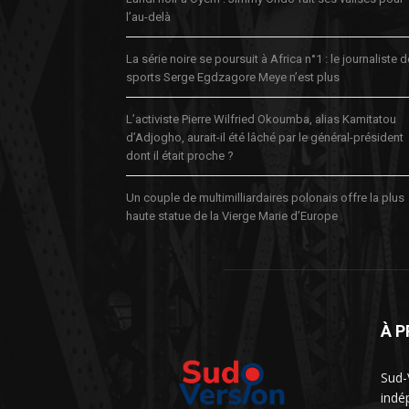
l’au-delà
La série noire se poursuit à Africa n°1 : le journaliste 
sports Serge Egdzagore Meye n’est plus
L’activiste Pierre Wilfried Okoumba, alias Kamitatou
d’Adjogho, aurait-il été lâché par le général-président
dont il était proche ?
Un couple de multimilliardaires polonais offre la plus
haute statue de la Vierge Marie d’Europe
À 
Sud-
indé