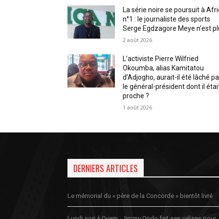
La série noire se poursuit à Afr
n°1 : le journaliste des sports
Serge Egdzagore Meye n’est pl
2 août 2026
L’activiste Pierre Wilfried
Okoumba, alias Kamitatou
d’Adjogho, aurait-il été lâché pa
le général-président dont il étai
proche ?
1 août 2026
DERNIERS ARTICLES
Le mémorial du « père de la Concorde » bientôt livré
Lundi noir à Oyem : Jimmy Ondo fait ses valises pour