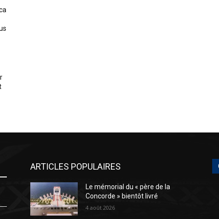
ica
us
r
t
ARTICLES POPULAIRES
Le mémorial du « père de la
Concorde » bientôt livré
4 août 2026