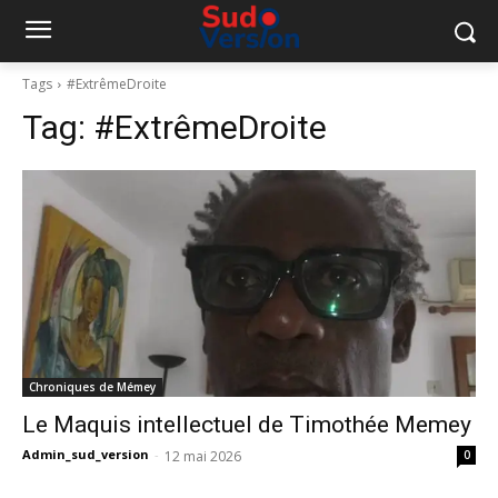
Tags
#ExtrêmeDroite
Tag:
#ExtrêmeDroite
Chroniques de Mémey
Le Maquis intellectuel de Timothée Memey
Admin_sud_version
-
12 mai 2026
0