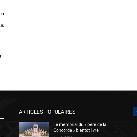
ica
us
r
t
ARTICLES POPULAIRES
Le mémorial du « père de la
Concorde » bientôt livré