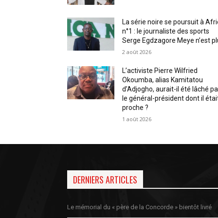
La série noire se poursuit à Afr
n°1 : le journaliste des sports
Serge Egdzagore Meye n’est pl
2 août 2026
L’activiste Pierre Wilfried
Okoumba, alias Kamitatou
d’Adjogho, aurait-il été lâché pa
le général-président dont il étai
proche ?
1 août 2026
DERNIERS ARTICLES
Le mémorial du « père de la Concorde » bientôt livré