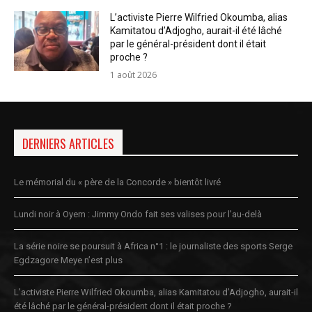
L’activiste Pierre Wilfried Okoumba, alias
Kamitatou d’Adjogho, aurait-il été lâché
par le général-président dont il était
proche ?
1 août 2026
DERNIERS ARTICLES
Le mémorial du « père de la Concorde » bientôt livré
Lundi noir à Oyem : Jimmy Ondo fait ses valises pour l’au-delà
La série noire se poursuit à Africa n°1 : le journaliste des sports Serge
Egdzagore Meye n’est plus
L’activiste Pierre Wilfried Okoumba, alias Kamitatou d’Adjogho, aurait-il
été lâché par le général-président dont il était proche ?