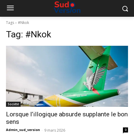
Tags
#Nkok
Tag:
#Nkok
Société
Lorsque l’illogique absurde supplante le bon
sens
Admin_sud_version
-
9 mars 2026
0