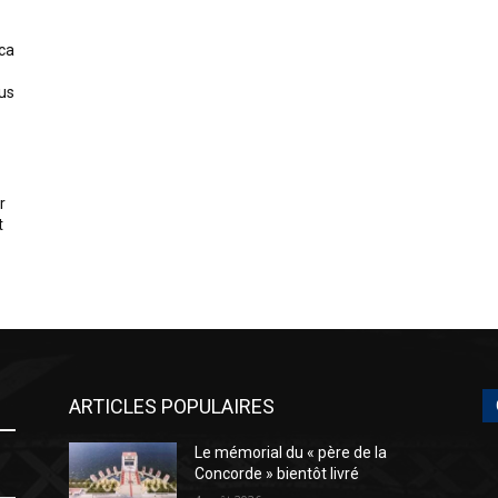
ica
us
r
t
ARTICLES POPULAIRES
Le mémorial du « père de la
Concorde » bientôt livré