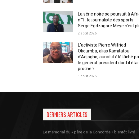
La série noire se poursuit à Afr
n°1 : le journaliste des sports
Serge Egdzagore Meye n’est pl
2 août 2026
L’activiste Pierre Wilfried
Okoumba, alias Kamitatou
d’Adjogho, aurait-il été lâché pa
le général-président dont il étai
proche ?
1 août 2026
DERNIERS ARTICLES
Le mémorial du « père de la Concorde » bientôt livré