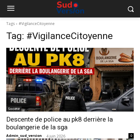
Tags
#VigilanceCitoyenne
Tag:
#VigilanceCitoyenne
Société
Descente de police au pk8 derrière la
boulangerie de la sga
Admin_sud_version
-
4 juin 2026
0