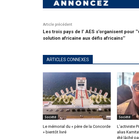
Article précédent
Les trois pays de l’ AES s’organisent pour ‘
solution africaine aux défis africains’’
ARTICLES CONNEXES
Société
Société
Le mémorial du « père de la Concorde
L’activiste 
» bientôt livré
alias Kamita
été lâché pa