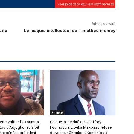
Article suivant
’une
Le maquis intellectuel de Timothée memey
Société
Pierre Wilfried Okoumba,
Ce que la lucidité de Geoffroy
tou d’Adjogho, aurait-il
Foumboula Libeka Makosso refuse
r le général-président
de voir sur Okoukout Kamitatou à