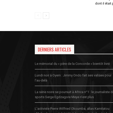
dont il était
DERNIERS ARTICLES
Le mémorial du « père de la Concorde » bientôt livré
Lundi noir à Oyem : Jimmy Ondo fait ses valises pour
l’au-delà
La série noire se poursuit à Africa n°1 : le journaliste 
sports Serge Egdzagore Meye n’est plus
L’activiste Pierre Wilfried Okoumba, alias Kamitatou