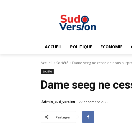
ACCUEIL
POLITIQUE
ECONOMIE
Accueil
Société
Dame seeg ne cesse de nous surp
Société
Dame seeg ne ces
Admin_sud_version
27 décembre 2025
Partager