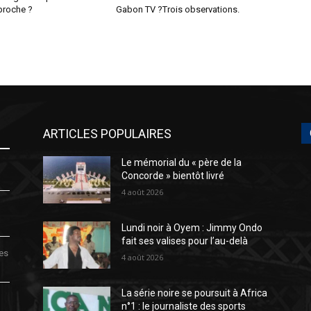
 proche ?
Gabon TV ?Trois observations.
ARTICLES POPULAIRES
Le mémorial du « père de la
Concorde » bientôt livré
4 août 2026
Lundi noir à Oyem : Jimmy Ondo
fait ses valises pour l’au-delà
des
4 août 2026
La série noire se poursuit à Africa
n°1 : le journaliste des sports