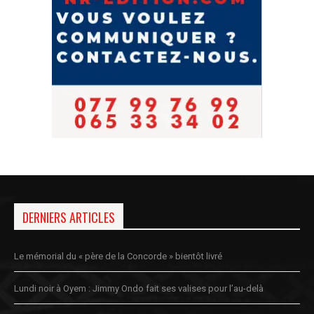
DERNIERS ARTICLES
Le mémorial du « père de la Concorde » bientôt livré
Lundi noir à Oyem : Jimmy Ondo fait ses valises pour l’au-delà