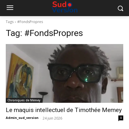
Tags
#FondsPropres
Tag:
#FondsPropres
Chroniques de Mémey
Le maquis intellectuel de Timothée Memey
Admin_sud_version
-
24 juin 2026
0