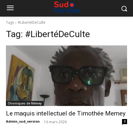
Tags
#LibertéDeCulte
Tag:
#LibertéDeCulte
Chroniques de Mémey
Le maquis intellectuel de Timothée Memey
Admin_sud_version
-
16 mars 2026
0