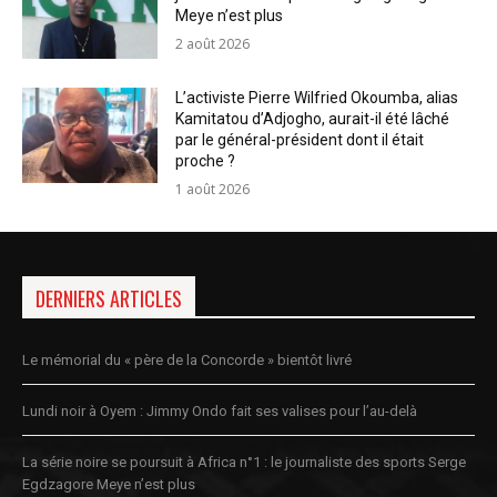
Meye n’est plus
2 août 2026
L’activiste Pierre Wilfried Okoumba, alias
Kamitatou d’Adjogho, aurait-il été lâché
par le général-président dont il était
proche ?
1 août 2026
DERNIERS ARTICLES
Le mémorial du « père de la Concorde » bientôt livré
Lundi noir à Oyem : Jimmy Ondo fait ses valises pour l’au-delà
La série noire se poursuit à Africa n°1 : le journaliste des sports Serge
Egdzagore Meye n’est plus