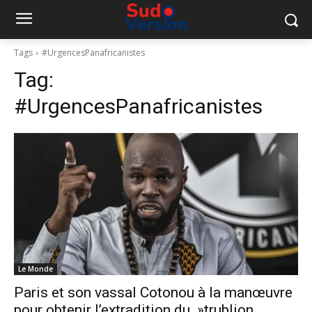
Tags
#UrgencesPanafricanistes
Tag:
#UrgencesPanafricanistes
Le Monde
Paris et son vassal Cotonou à la manœuvre
pour obtenir l’extradition du »trublion