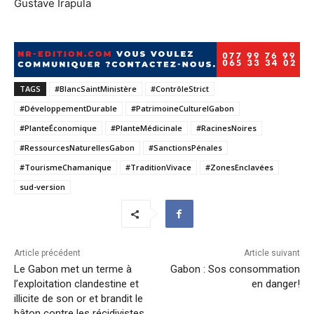
Gustave Irapula
TAGS
#BlancSaintMinistère
#ContrôleStrict
#DéveloppementDurable
#PatrimoineCulturelGabon
#PlanteÉconomique
#PlanteMédicinale
#RacinesNoires
#RessourcesNaturellesGabon
#SanctionsPénales
#TourismeChamanique
#TraditionVivace
#ZonesEnclavées
sud-version
Article précédent
Article suivant
Le Gabon met un terme à
Gabon : Sos consommation
l’exploitation clandestine et
en danger!
illicite de son or et brandit le
bâton contre les récidivistes