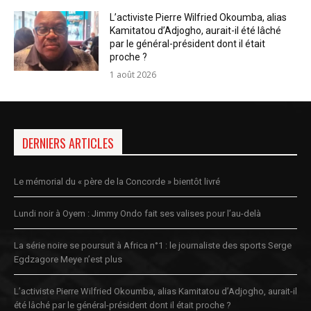
L’activiste Pierre Wilfried Okoumba, alias
Kamitatou d’Adjogho, aurait-il été lâché
par le général-président dont il était
proche ?
1 août 2026
DERNIERS ARTICLES
Le mémorial du « père de la Concorde » bientôt livré
Lundi noir à Oyem : Jimmy Ondo fait ses valises pour l’au-delà
La série noire se poursuit à Africa n°1 : le journaliste des sports Serge
Egdzagore Meye n’est plus
L’activiste Pierre Wilfried Okoumba, alias Kamitatou d’Adjogho, aurait-il
été lâché par le général-président dont il était proche ?