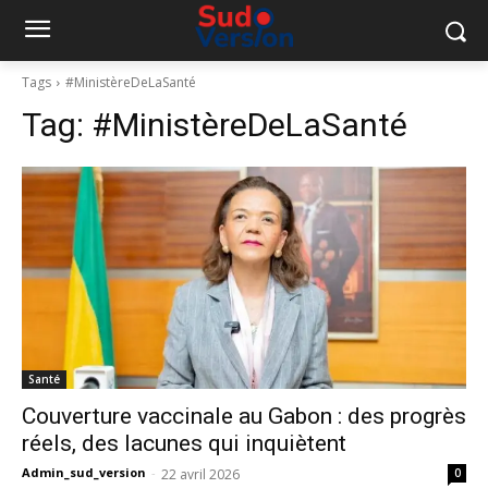
Tags
#MinistèreDeLaSanté
Tag:
#MinistèreDeLaSanté
Santé
Couverture vaccinale au Gabon : des progrès
réels, des lacunes qui inquiètent
Admin_sud_version
-
22 avril 2026
0