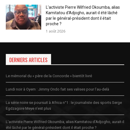
L’activiste Pierre Wilfried Okoumba, alias
Kamitatou d’Adjogho, aurait-il été lâché
par le général-président dont il était
proche ?
1 août 2026
DERNIERS ARTICLES
Le mémorial du « père de la Concorde » bientôt livré
Lundi noir à Oyem : Jimmy Ondo fait ses valises pour l’au-delà
La série noire se poursuit à Africa n°1 : le journaliste des sports Serge
Egdzagore Meye n’est plus
L’activiste Pierre Wilfried Okoumba, alias Kamitatou d’Adjogho, aurait-il
été lâché par le général-président dont il était proche ?