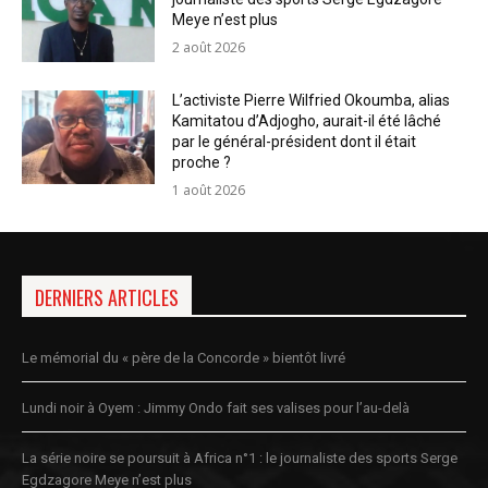
Meye n’est plus
2 août 2026
L’activiste Pierre Wilfried Okoumba, alias
Kamitatou d’Adjogho, aurait-il été lâché
par le général-président dont il était
proche ?
1 août 2026
DERNIERS ARTICLES
Le mémorial du « père de la Concorde » bientôt livré
Lundi noir à Oyem : Jimmy Ondo fait ses valises pour l’au-delà
La série noire se poursuit à Africa n°1 : le journaliste des sports Serge
Egdzagore Meye n’est plus