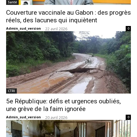
Santé
Couverture vaccinale au Gabon : des progrès
réels, des lacunes qui inquiètent
Admin_sud_version
-
22 avril 2026
0
CTRI
5e République: défis et urgences oubliés,
une grève de la faim ignorée
Admin_sud_version
-
20 avril 2026
0